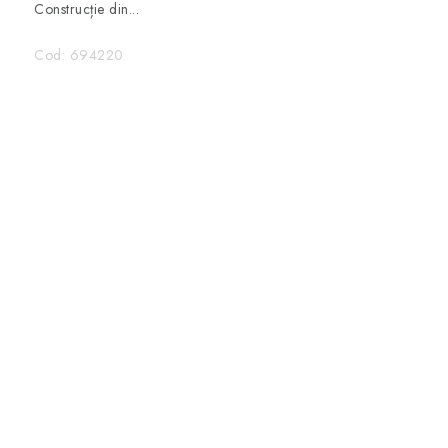
Construcție din...
Cod:
694220