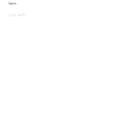
lemn...
Cod:
4977