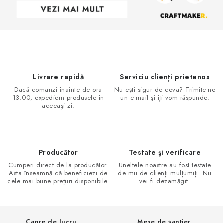
Livrare rapidă
Serviciu clienți prietenos
Dacă comanzi înainte de ora
Nu eşti sigur de ceva? Trimite-ne
13:00, expediem produsele în
un e-mail şi îţi vom răspunde.
aceeași zi.
Producător
Testate şi verificare
Cumperi direct de la producător.
Uneltele noastre au fost testate
Asta înseamnă că beneficiezi de
de mii de clienți mulțumiți. Nu
cele mai bune prețuri disponibile.
vei fi dezamăgit.
Capre de lucru
Mese de șantier