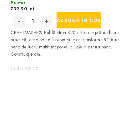
Pe stoc
739,90 lei
ADAUGĂ ÎN COŞ
CRAFTMAKER® FoldStation S20 este o capră de lucru
practică, care poate fi rapid și ușor transformată într-un
banc de lucru multifuncţional, cu găuri pentru banc.
Construcție din...
Cod:
694220