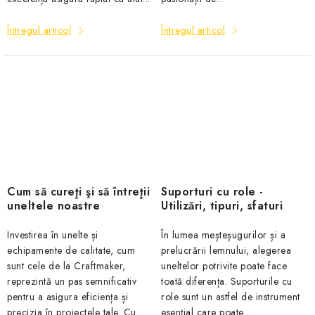
Întregul articol
Întregul articol
Cum să cureţi şi să întreţii
Suporturi cu role -
uneltele noastre
Utilizări, tipuri, sfaturi
Investirea în unelte și
În lumea meșteșugurilor și a
echipamente de calitate, cum
prelucrării lemnului, alegerea
sunt cele de la Craftmaker,
uneltelor potrivite poate face
reprezintă un pas semnificativ
toată diferența. Suporturile cu
pentru a asigura eficiența și
role sunt un astfel de instrument
precizia în proiectele tale. Cu...
esențial care poate...