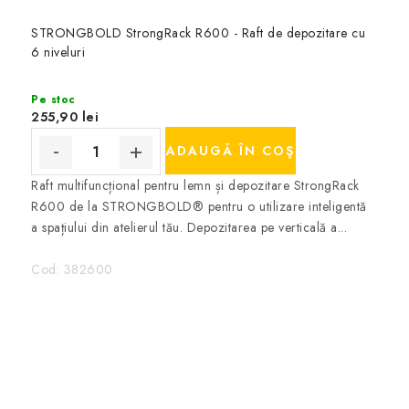
STRONGBOLD StrongRack R600 - Raft de depozitare cu
6 niveluri
Pe stoc
255,90 lei
ADAUGĂ ÎN COŞ
Raft multifuncțional pentru lemn și depozitare StrongRack
R600 de la STRONGBOLD® pentru o utilizare inteligentă
a spațiului din atelierul tău. Depozitarea pe verticală a...
Cod:
382600