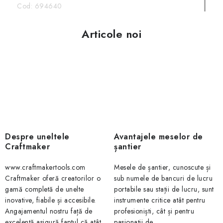
Cod:
694640
Articole noi
Despre uneltele
Avantajele meselor de
Craftmaker
șantier
www.craftmakertools.com
Mesele de șantier, cunoscute și
Craftmaker oferă creatorilor o
sub numele de bancuri de lucru
gamă completă de unelte
portabile sau stații de lucru, sunt
inovative, fiabile și accesibile.
instrumente critice atât pentru
Angajamentul nostru față de
profesioniști, cât și pentru
excelență asigură faptul că atât...
pasionații de...