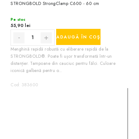
STRONGBOLD StrongClamp C600 - 60 cm
Pe stoc
55,90 lei
ADAUGĂ ÎN COŞ
Menghină rapidă robustă cu eliberare rapidă de la
STRONGBOLD®. Poate fi ușor transformată într-un
distanțier. Tampoane din cauciuc pentru fălci. Culoare
iconică galbenă pentru o...
Cod:
383600