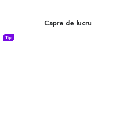
Capre de lucru
Tip
Tip
Tip