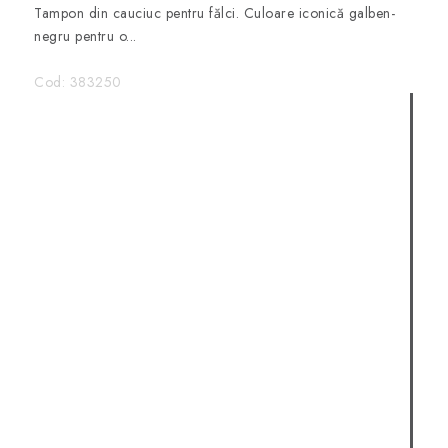
Tampon din cauciuc pentru fălci. Culoare iconică galben-
negru pentru o...
Cod:
383250