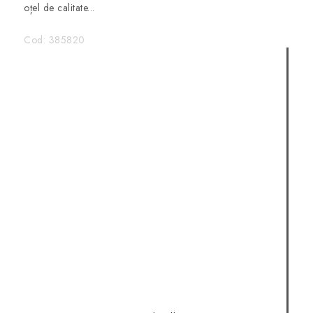
oțel de calitate...
Cod:
385820