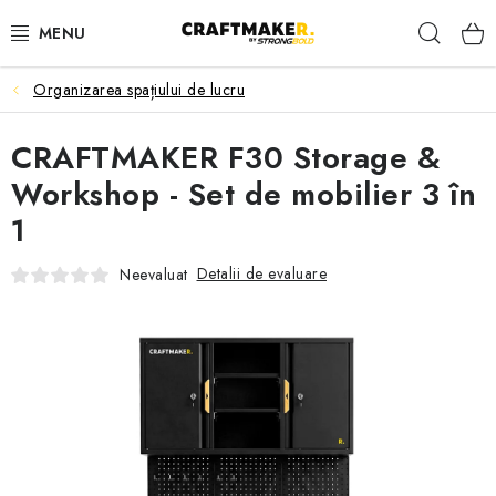
Treci
Căuta
la
conținut
Organizarea spațiului de lucru
MESE DE ȘANTIER
CRAFTMAKER F30 Storage &
CAPRE DE LUCRU
Workshop - Set de mobilier 3 în
SUPORTURI CU ROLE
1
ORGANIZAREA SPAȚIULUI DE LUCRU
Detalii de evaluare
Neevaluat
CLEME DE PRINDERE
ACCESORII
Contact
Livrare
Returnarea produselor
Termeni și condiții
Politica de confidențialitate