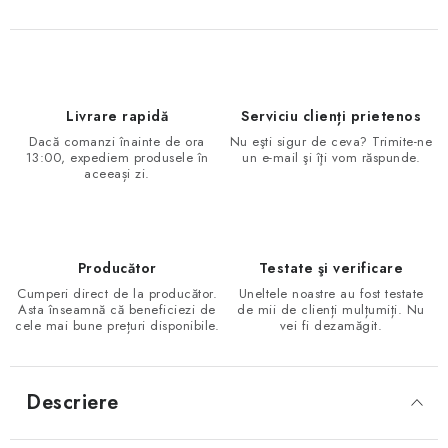
Livrare rapidă
Serviciu clienți prietenos
Dacă comanzi înainte de ora
Nu eşti sigur de ceva? Trimite-ne
13:00, expediem produsele în
un e-mail şi îţi vom răspunde.
aceeași zi.
Producător
Testate şi verificare
Cumperi direct de la producător.
Uneltele noastre au fost testate
Asta înseamnă că beneficiezi de
de mii de clienți mulțumiți. Nu
cele mai bune prețuri disponibile.
vei fi dezamăgit.
Descriere