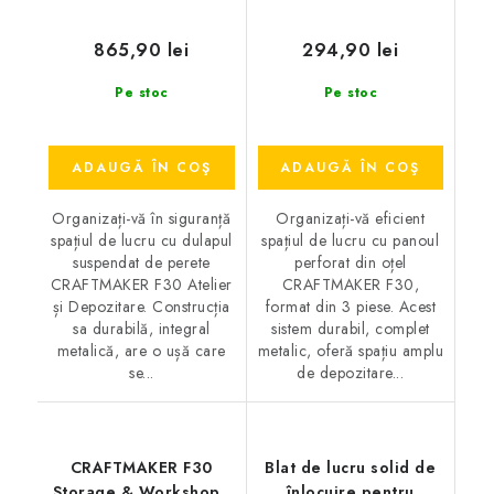
865,90 lei
294,90 lei
Pe stoc
Pe stoc
ADAUGĂ ÎN COŞ
ADAUGĂ ÎN COŞ
Organizați-vă în siguranță
Organizați-vă eficient
spațiul de lucru cu dulapul
spațiul de lucru cu panoul
suspendat de perete
perforat din oțel
CRAFTMAKER F30 Atelier
CRAFTMAKER F30,
și Depozitare. Construcția
format din 3 piese. Acest
sa durabilă, integral
sistem durabil, complet
metalică, are o ușă care
metalic, oferă spațiu amplu
se...
de depozitare...
CRAFTMAKER F30
Blat de lucru solid de
Storage & Workshop -
înlocuire pentru