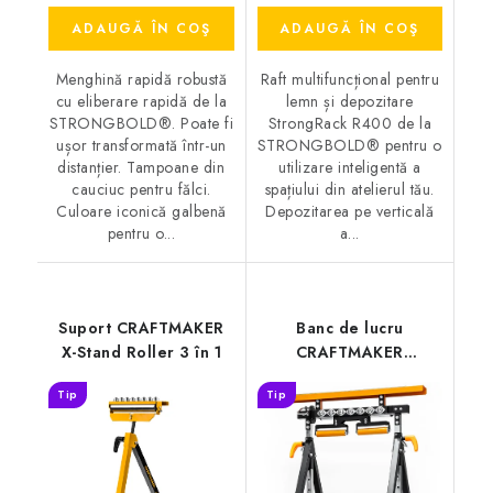
ADAUGĂ ÎN COŞ
ADAUGĂ ÎN COŞ
Menghină rapidă robustă
Raft multifuncțional pentru
cu eliberare rapidă de la
lemn și depozitare
STRONGBOLD®. Poate fi
StrongRack R400 de la
ușor transformată într-un
STRONGBOLD® pentru o
distanțier. Tampoane din
utilizare inteligentă a
cauciuc pentru fălci.
spațiului din atelierul tău.
Culoare iconică galbenă
Depozitarea pe verticală
pentru o...
a...
Suport CRAFTMAKER
Banc de lucru
X-Stand Roller 3 în 1
CRAFTMAKER
Multihorse 4 în 1
Tip
Tip