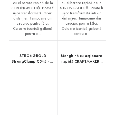
cu eliberare rapidă de la
cu eliberare rapidă de la
STRONGBOLD®. Poate fi
STRONGBOLD®. Poate fi
ușor transformată într-un
ușor transformată într-un
distanțier. Tampoane din
distanțier. Tampoane din
cauciuc pentru fălci.
cauciuc pentru fălci.
Culoare iconică galbenă
Culoare iconică galbenă
pentru o...
pentru o...
STRONGBOLD
Menghină cu acționare
StrongClamp C545 - 45
rapidă CRAFTMAKER -
cm
30 cm