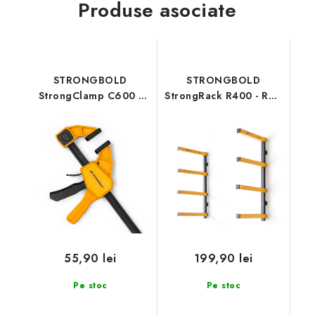
Produse asociate
STRONGBOLD
STRONGBOLD
StrongClamp C600 -
StrongRack R400 - Raft
60 cm
de depozitare cu 4
niveluri
55,90 lei
199,90 lei
Pe stoc
Pe stoc