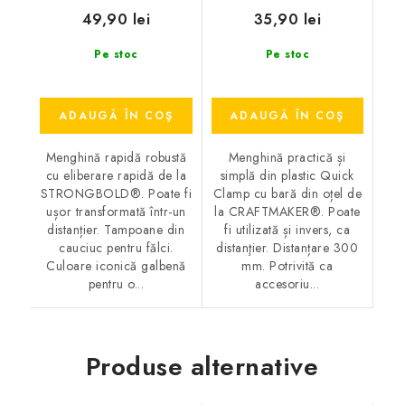
49,90 lei
35,90 lei
Pe stoc
Pe stoc
ADAUGĂ ÎN COŞ
ADAUGĂ ÎN COŞ
Menghină rapidă robustă
Menghină practică și
cu eliberare rapidă de la
simplă din plastic Quick
STRONGBOLD®. Poate fi
Clamp cu bară din oțel de
ușor transformată într-un
la CRAFTMAKER®. Poate
distanțier. Tampoane din
fi utilizată și invers, ca
cauciuc pentru fălci.
distanţier. Distanțare 300
Culoare iconică galbenă
mm. Potrivită ca
pentru o...
accesoriu...
Produse alternative