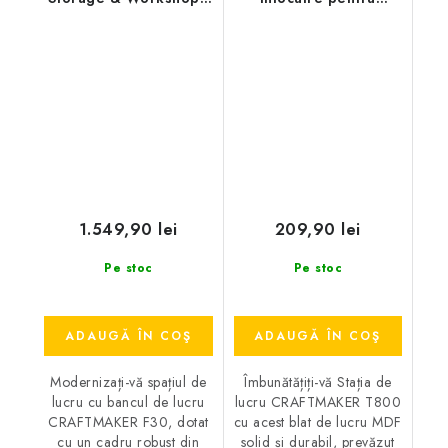
Banc de lucru pentru
CRAFTMAKER T800
atelier cu dulap
1.549,90 lei
209,90 lei
Pe stoc
Pe stoc
ADAUGĂ ÎN COŞ
ADAUGĂ ÎN COŞ
Modernizați-vă spațiul de
Îmbunătățiți-vă Stația de
lucru cu bancul de lucru
lucru CRAFTMAKER T800
CRAFTMAKER F30, dotat
cu acest blat de lucru MDF
cu un cadru robust din
solid și durabil, prevăzut