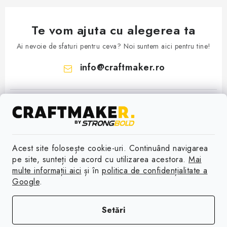
Te vom ajuta cu alegerea ta
Ai nevoie de sfaturi pentru ceva? Noi suntem aici pentru tine!
info
@
craftmaker.ro
Acest site folosește cookie-uri. Continuând navigarea
S
pe site, sunteți de acord cu utilizarea acestora.
Mai
u
multe informații aici
și în
politica de confidențialitate a
Google
.
Informații
b
s
Contact
Acceptăm plăţi online
Setări
o
Livrare