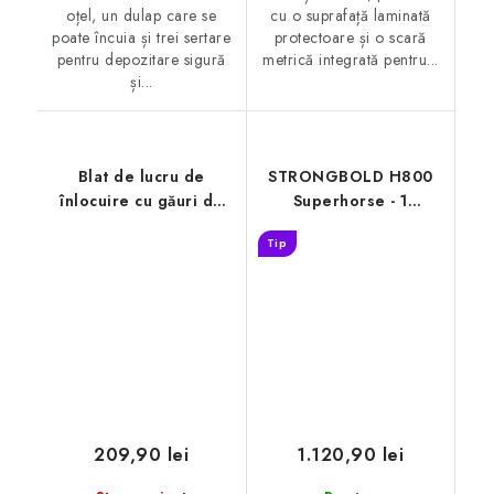
oțel, un dulap care se
cu o suprafață laminată
poate încuia și trei sertare
protectoare și o scară
pentru depozitare sigură
metrică integrată pentru...
și...
Blat de lucru de
STRONGBOLD H800
înlocuire cu găuri de
Superhorse - 1
20 mm pentru
pereche
Tip
CRAFTMAKER T800
209,90 lei
1.120,90 lei