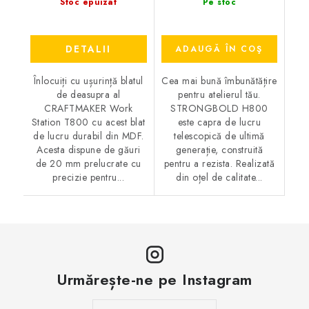
Stoc epuizat
Pe stoc
DETALII
ADAUGĂ ÎN COŞ
Înlocuiți cu ușurință blatul
Cea mai bună îmbunătățire
de deasupra al
pentru atelierul tău.
CRAFTMAKER Work
STRONGBOLD H800
Station T800 cu acest blat
este capra de lucru
de lucru durabil din MDF.
telescopică de ultimă
Acesta dispune de găuri
generație, construită
de 20 mm prelucrate cu
pentru a rezista. Realizată
precizie pentru...
din oțel de calitate...
Urmărește-ne pe Instagram