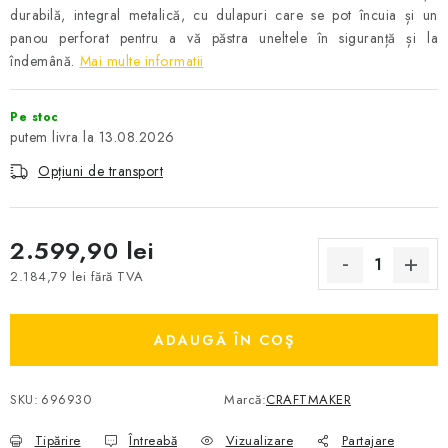
durabilă, integral metalică, cu dulapuri care se pot încuia și un
panou perforat pentru a vă păstra uneltele în siguranță și la
îndemână.
Mai multe informatii
Pe stoc
13.08.2026
Opțiuni de transport
2.599,90 lei
2.184,79 lei fără TVA
Evaluare preţ:
ADAUGĂ ÎN COŞ
SKU:
696930
Marcă:
CRAFTMAKER
Tipărire
Întreabă
Vizualizare
Partajare