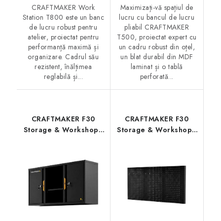
CRAFTMAKER Work
Maximizați-vă spațiul de
Station T800 este un banc
lucru cu bancul de lucru
de lucru robust pentru
pliabil CRAFTMAKER
atelier, proiectat pentru
T500, proiectat expert cu
performanță maximă și
un cadru robust din oțel,
organizare. Cadrul său
un blat durabil din MDF
rezistent, înălțimea
laminat și o tablă
reglabilă și...
perforată...
CRAFTMAKER F30
CRAFTMAKER F30
Storage & Workshop -
Storage & Workshop -
Dulap suspendat de
Panou perforat din oțel
perete pentru atelier
pentru perete