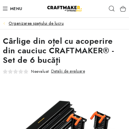
Treci
Căuta
la
conținut
Organizarea spațiului de lucru
MESE DE ȘANTIER
Cârlige din oțel cu acoperire
CAPRE DE LUCRU
din cauciuc CRAFTMAKER® -
SUPORTURI CU ROLE
Set de 6 bucăţi
ORGANIZAREA SPAȚIULUI DE LUCRU
Detalii de evaluare
Neevaluat
CLEME DE PRINDERE
ACCESORII
Contact
Livrare
Returnarea produselor
Termeni și condiții
Politica de confidențialitate