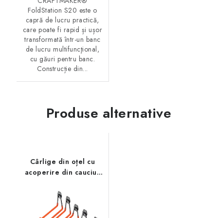
CRAFTMAKER®
FoldStation S20 este o
capră de lucru practică,
care poate fi rapid și ușor
transformată într-un banc
de lucru multifuncţional,
cu găuri pentru banc.
Construcție din...
Produse alternative
Cârlige din oțel cu
acoperire din cauciuc
CRAFTMAKER® - Set
de 12 bucăți