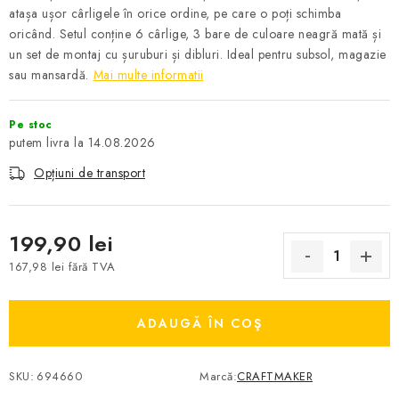
atașa ușor cârligele în orice ordine, pe care o poți schimba
oricând. Setul conține 6 cârlige, 3 bare de culoare neagră mată și
un set de montaj cu șuruburi și dibluri. Ideal pentru subsol, magazie
sau mansardă.
Mai multe informatii
Pe stoc
14.08.2026
Opțiuni de transport
199,90 lei
167,98 lei fără TVA
Evaluare preţ:
ADAUGĂ ÎN COŞ
SKU:
694660
Marcă:
CRAFTMAKER