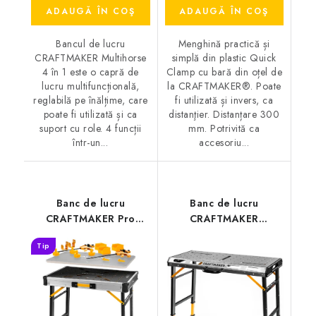
ADAUGĂ ÎN COŞ
ADAUGĂ ÎN COŞ
Bancul de lucru
Menghină practică și
CRAFTMAKER Multihorse
simplă din plastic Quick
4 în 1 este o capră de
Clamp cu bară din oțel de
lucru multifuncțională,
la CRAFTMAKER®. Poate
reglabilă pe înălțime, care
fi utilizată și invers, ca
poate fi utilizată și ca
distanţier. Distanțare 300
suport cu role. 4 funcții
mm. Potrivită ca
într-un...
accesoriu...
Banc de lucru
Banc de lucru
CRAFTMAKER Pro
CRAFTMAKER
Station S30
SteelBench S110
Tip