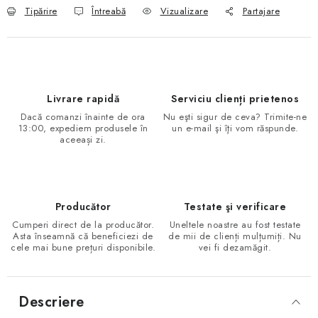
Tipărire
Întreabă
Vizualizare
Partajare
Livrare rapidă
Serviciu clienți prietenos
Dacă comanzi înainte de ora
Nu eşti sigur de ceva? Trimite-ne
13:00, expediem produsele în
un e-mail şi îţi vom răspunde.
aceeași zi.
Producător
Testate şi verificare
Cumperi direct de la producător.
Uneltele noastre au fost testate
Asta înseamnă că beneficiezi de
de mii de clienți mulțumiți. Nu
cele mai bune prețuri disponibile.
vei fi dezamăgit.
Descriere