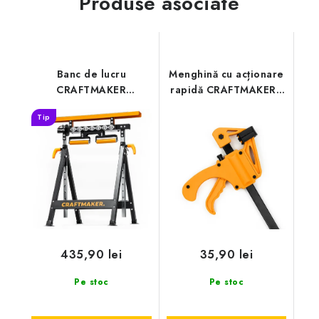
Produse asociate
Banc de lucru
Menghină cu acționare
CRAFTMAKER
rapidă CRAFTMAKER -
Multihorse 4 în 1
30 cm
Tip
435,90 lei
35,90 lei
Pe stoc
Pe stoc