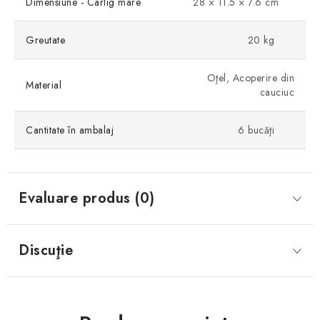
Dimensiune - Cârlig mare
28 × 11.5 × 7.6 cm
Greutate
20 kg
Oţel, Acoperire din
Material
cauciuc
Cantitate în ambalaj
6 bucăţi
Evaluare produs (0)
Discuţie